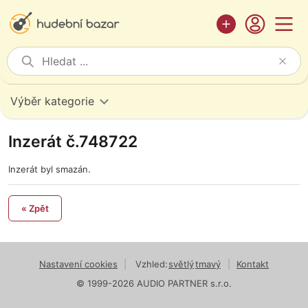
Výběr kategorie
Inzerát č.748722
Inzerát byl smazán.
« Zpět
Nastavení cookies
|
Vzhled:
světlý
tmavý
|
Kontakt
© 1999-2026 AUDIO PARTNER s.r.o.