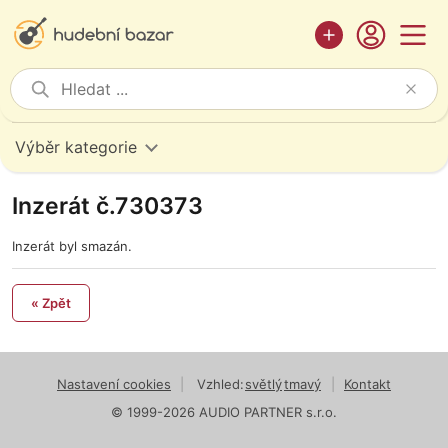
Výběr kategorie
Inzerát č.730373
Inzerát byl smazán.
« Zpět
Nastavení cookies
|
Vzhled:
světlý
tmavý
|
Kontakt
© 1999-2026 AUDIO PARTNER s.r.o.