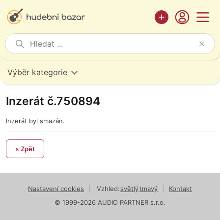
Výběr kategorie
Inzerát č.750894
Inzerát byl smazán.
« Zpět
Nastavení cookies
|
Vzhled:
světlý
tmavý
|
Kontakt
© 1999-2026 AUDIO PARTNER s.r.o.