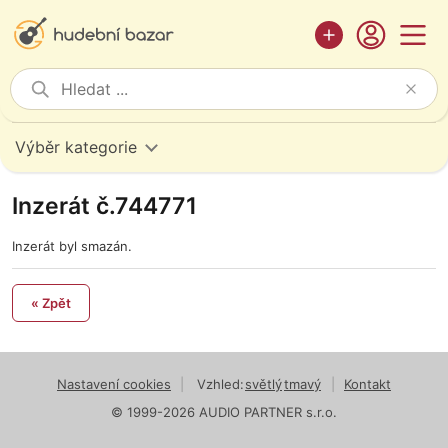
Výběr kategorie
Inzerát č.744771
Inzerát byl smazán.
« Zpět
Nastavení cookies
|
Vzhled:
světlý
tmavý
|
Kontakt
© 1999-2026 AUDIO PARTNER s.r.o.