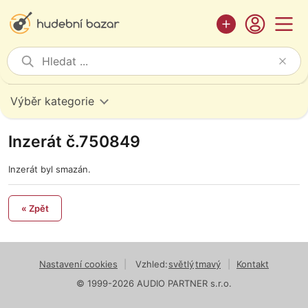
Výběr kategorie
Inzerát č.750849
Inzerát byl smazán.
« Zpět
Nastavení cookies
|
Vzhled:
světlý
tmavý
|
Kontakt
© 1999-2026 AUDIO PARTNER s.r.o.