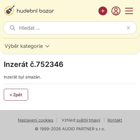
Výběr kategorie
Inzerát č.752346
Inzerát byl smazán.
« Zpět
Nastavení cookies
|
Vzhled:
světlý
tmavý
|
Kontakt
© 1999-2026 AUDIO PARTNER s.r.o.