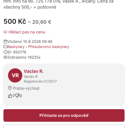
mm. Info na tel. 725 778 016, Vašek R., Říčany. Cena za
všechny 500,- + poštovné
500 Kč
~ 20,60 €
🐶 Hlídací pes na cenu
Vloženo 10.8.2026 09:49
Baskytary
›
Příslušenství baskytary
ID: 650776
Zobrazeno 16225x
O prodejci
Vaclav R.
VR
Vaclav.R
Registrován 01/2017
Praha-východ
7
0
Přihlaste se pro odpověď