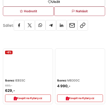
Uložit
Hodnotit
Nahlásit
Sdílet:
-6%
Ibanez
IEBS5C
Ibanez
MB300C
669,-
4 990,-
629,-
Koupit na Kytary.cz
Koupit na Kytary.cz