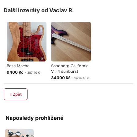
Další inzeráty od Vaclav R.
Basa Macho
Sandberg California
VT 4 sunburst
9400 Kč
~ 387,40 €
34000 Kč
~ 1404,40 €
« Zpět
Naposledy prohlížené