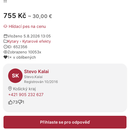
!!!
755 Kč
~ 30,00 €
🐶 Hlídací pes na cenu
Vloženo 5.8.2026 13:05
Kytary
›
Kytarové efekty
ID: 652356
Zobrazeno 10053x
1× v oblíbených
O prodejci
Stevo Kalai
SK
Stevo.Kalai
Registrován 10/2016
Košický kraj
+421 905 232 627
73
1
Přihlaste se pro odpověď