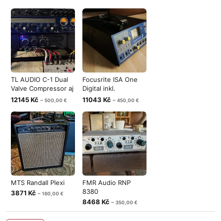
TL AUDIO C-1 Dual
Focusrite ISA One
Valve Compressor aj
Digital inkl.
vymena
24bit/192kHz
12145 Kč
11043 Kč
~ 500,00 €
~ 450,00 €
MTS Randall Plexi
FMR Audio RNP
8380
3871 Kč
~ 160,00 €
8468 Kč
~ 350,00 €