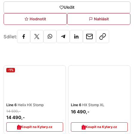
Uložit
Hodnotit
Nahlásit
Sdílet:
-1%
Line 6
Helix HX Stomp
Line 6
HX Stomp XL
14 590,-
16 490,-
14 490,-
Koupit na Kytary.cz
Koupit na Kytary.cz