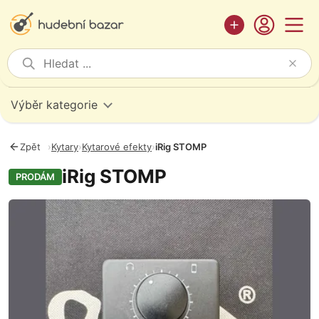
Výběr kategorie
Zpět
›
Kytary
›
Kytarové efekty
›
iRig STOMP
iRig STOMP
PRODÁM
Fotografie