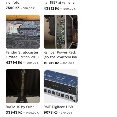
vid. foto
r.v. 1997 aj vymena
za Ibanez
7590 Kč
43812 Kč
~ 300,00 €
~ 1800,00 €
Fender Stratocaster
Kemper Power Rack
Limited Edition 2018
(so zosilovacom) iba
800,-
43794 Kč
19332 Kč
~ 1800,00 €
~ 800,00 €
RASMUS by Suhr
RME Digiface USB
33943 Kč
9078 Kč
~ 1400,00 €
~ 370,00 €