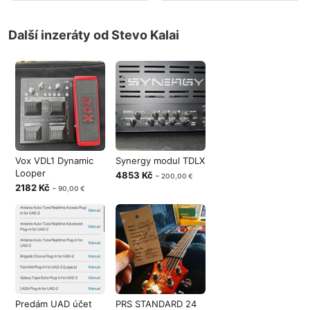
Další inzeráty od Stevo Kalai
Vox VDL1 Dynamic
Synergy modul TDLX
Looper
4853 Kč
~ 200,00 €
2182 Kč
~ 90,00 €
Predám UAD účet
PRS STANDARD 24