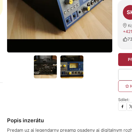
O pro
S
Ko
+421
7
P
Sdílet:
Popis inzerátu
Predam uz aj legendarny preamp osadeny aj digitalnym rozh