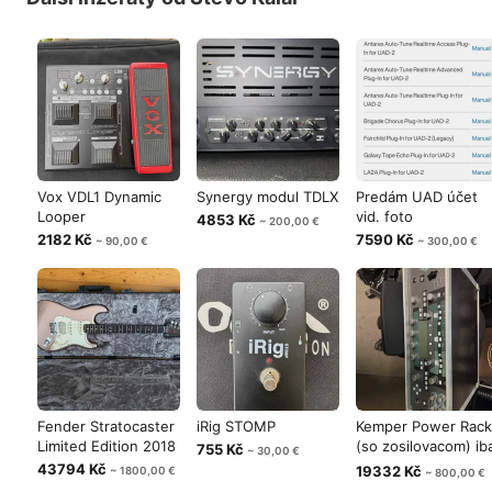
Vox VDL1 Dynamic
Synergy modul TDLX
Predám UAD účet
Looper
vid. foto
4853 Kč
~ 200,00 €
2182 Kč
7590 Kč
~ 90,00 €
~ 300,00 €
Fender Stratocaster
iRig STOMP
Kemper Power Rack
Limited Edition 2018
(so zosilovacom) ib
755 Kč
~ 30,00 €
800,-
43794 Kč
19332 Kč
~ 1800,00 €
~ 800,00 €