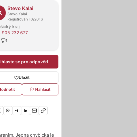
dejci
Stevo Kalai
K
Stevo.Kalai
Registrován 10/2016
šický kraj
 905 232 627
3
1
řihlaste se pro odpověď
Uložit
Hodnotit
Nahlásit
ranim. Jedna chybicka je