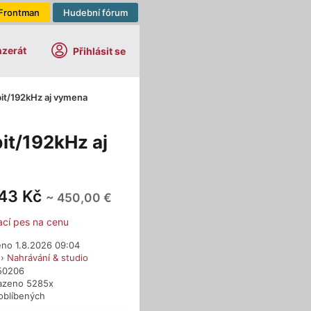
Frontman
Hudební fórum
nzerát
Přihlásit se
4bit/192kHz aj vymena
bit/192kHz aj
043 Kč
~ 450,00 €
ací pes na cenu
eno 1.8.2026 09:04
›
Nahrávání & studio
650206
azeno 5285x
oblíbených