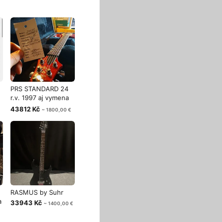
PRS STANDARD 24
r.v. 1997 aj vymena
za Ibanez
43812 Kč
~ 1800,00 €
RASMUS by Suhr
a
33943 Kč
~ 1400,00 €