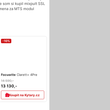
ze som si kupil mixpult SSL
výmena za MTS modul
-10%
Focusrite
Clarett+ 4Pre
14 590,-
13 130,-
Koupit na Kytary.cz