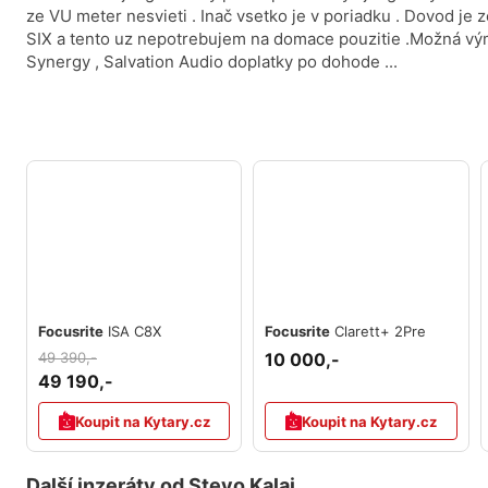
ze VU meter nesvieti . Inač vsetko je v poriadku . Dovod je 
SIX a tento uz nepotrebujem na domace pouzitie .Možná 
Synergy , Salvation Audio doplatky po dohode ...
Focusrite
ISA C8X
Focusrite
Clarett+ 2Pre
49 390,-
10 000,-
49 190,-
Koupit na Kytary.cz
Koupit na Kytary.cz
Další inzeráty od Stevo Kalai