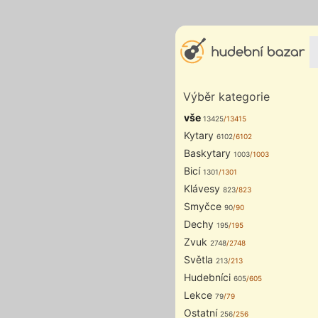
Výběr kategorie
vše
13425
/13415
Kytary
6102
/6102
Baskytary
1003
/1003
Bicí
1301
/1301
Klávesy
823
/823
Smyčce
90
/90
Dechy
195
/195
Zvuk
2748
/2748
Světla
213
/213
Hudebníci
605
/605
Lekce
79
/79
Ostatní
256
/256