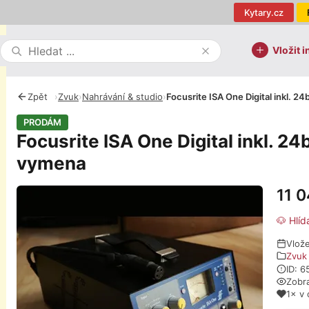
Kytary.cz
Vložit i
Zpět
›
Zvuk
›
Nahrávání & studio
›
Focusrite ISA One Digital inkl. 2
PRODÁM
Focusrite ISA One Digital inkl. 24
vymena
11 
Fotografie
🐶 Hlíd
Vlož
Zvuk
ID: 
Zobr
1× v 