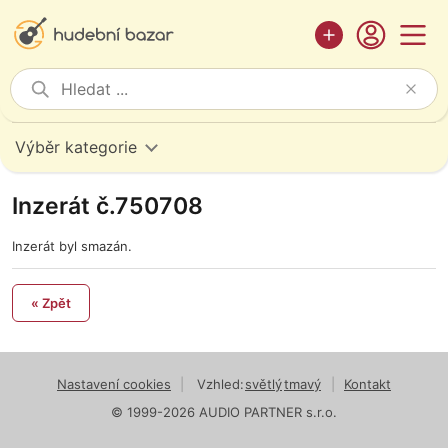
Výběr kategorie
Inzerát č.750708
Inzerát byl smazán.
« Zpět
Nastavení cookies
|
Vzhled:
světlý
tmavý
|
Kontakt
© 1999-2026 AUDIO PARTNER s.r.o.