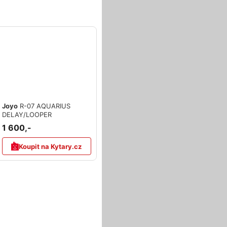
Joyo
R-07 AQUARIUS
DELAY/LOOPER
1 600,-
Koupit na Kytary.cz