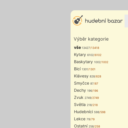
Výběr kategorie
vše
13427
/13418
Kytary
6102
/6102
Baskytary
1002
/1002
Bicí
1301
/1301
Klávesy
828
/828
Smyčce
87
/87
Dechy
196
/196
Zvuk
2749
/2749
Světla
218
/218
Hudebníci
598
/598
Lekce
79
/79
Ostatní
258
/258