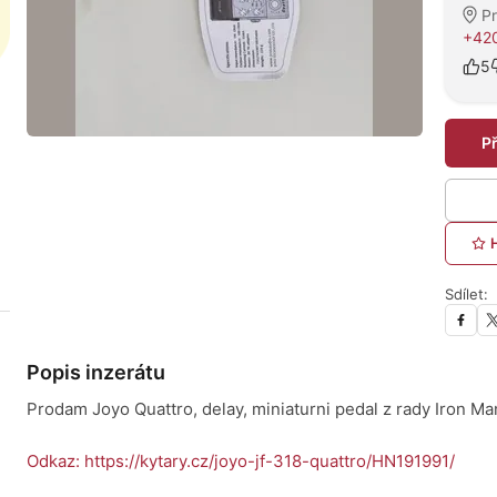
P
+420
5
P
Sdílet:
Popis inzerátu
Prodam Joyo Quattro, delay, miniaturni pedal z rady Iron Ma
Odkaz: https://kytary.cz/joyo-jf-318-quattro/HN191991/