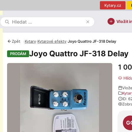
Kytary.cz
Vložit i
Zpět
›
Kytary
›
Kytarové efekty
›
Joyo Quattro JF-318 Delay
Joyo Quattro JF-318 Delay
PRODÁM
1 0
Fotografie
🐶 Hlíd
Vlož
Kytar
ID: 6
Zobr
O pro
G