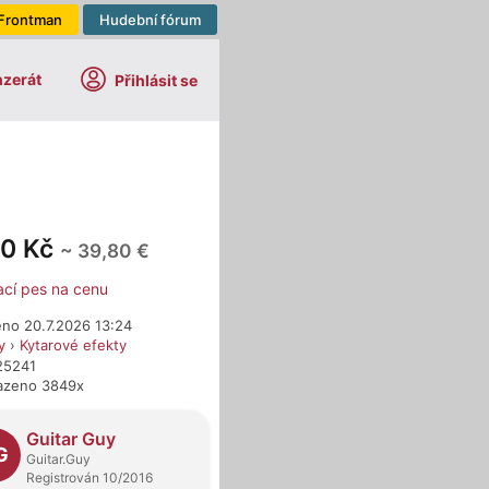
Frontman
Hudební fórum
nzerát
Přihlásit se
00 Kč
~ 39,80 €
ací pes na cenu
eno 20.7.2026 13:24
y
›
Kytarové efekty
25241
azeno 3849x
dejci
Guitar Guy
G
Guitar.Guy
Registrován 10/2016