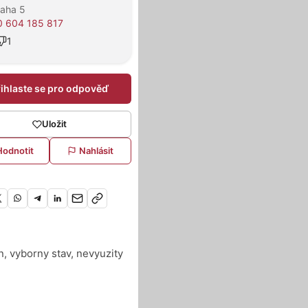
raha 5
 604 185 817
1
řihlaste se pro odpověď
Uložit
Hodnotit
Nahlásit
n, vyborny stav, nevyuzity