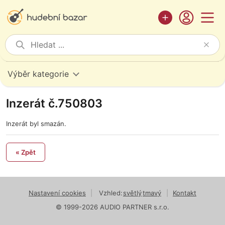
Výběr kategorie
Inzerát č.750803
Inzerát byl smazán.
« Zpět
Nastavení cookies
|
Vzhled:
světlý
tmavý
|
Kontakt
© 1999-2026 AUDIO PARTNER s.r.o.