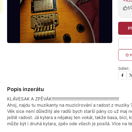
+42
5
P
Sdílet:
Popis inzerátu
KLÁVESAK A ZPĚVÁK!!!!!!!!!!!!!!!!!!!!!!!!!!!!!!!!!!!!!!!!!!!!!!!!!!!!!!!!!
Ahoj, najdu tu muzikanty na muzicírování a radost z muziky 
Věk sice není důležitý ale radši bych starší pány co už maj 
ještě radost. Já kytara a nějakej ten vokál, takže basa, bicí
může být i druhá kytara, zpěv ode všech je posílá. Více na