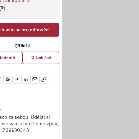
0 739 900 343
1
řihlaste se pro odpověď
Uložit
Hodnotit
Nahlásit
?
něco za sebou. Udělat si
, klávesy a samozřejmě zpěv,
 tel.739900343