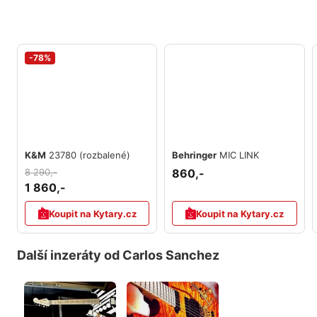
-78%
K&M
23780 (rozbalené)
Behringer
MIC LINK
8 290,-
860,-
1 860,-
Koupit na Kytary.cz
Koupit na Kytary.cz
Další inzeráty od Carlos Sanchez