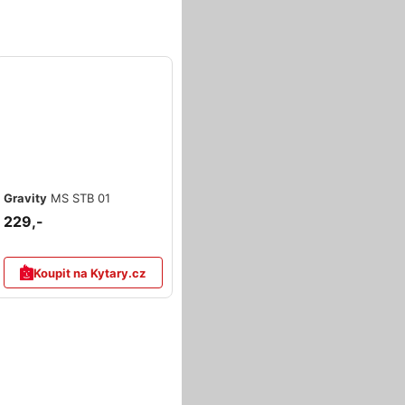
Gravity
MS STB 01
229,-
Koupit na Kytary.cz