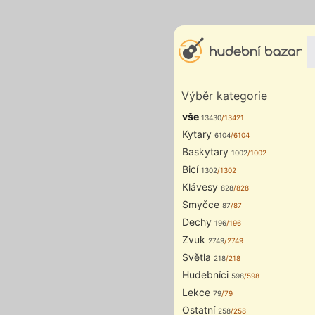
Výběr kategorie
vše
13430
/13421
Kytary
6104
/6104
Baskytary
1002
/1002
Bicí
1302
/1302
Klávesy
828
/828
Smyčce
87
/87
Dechy
196
/196
Zvuk
2749
/2749
Světla
218
/218
Hudebníci
598
/598
Lekce
79
/79
Ostatní
258
/258