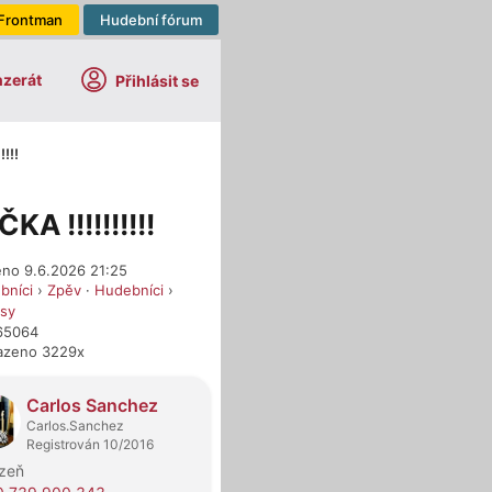
Frontman
Hudební fórum
nzerát
Přihlásit se
!!!
A !!!!!!!!!!
eno 9.6.2026 21:25
bníci
›
Zpěv
·
Hudebníci
›
esy
665064
azeno 3229x
dejci
Carlos Sanchez
Carlos.Sanchez
Registrován 10/2016
lzeň