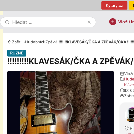
Kytary.cz
Vložit i
Zpět
›
Hudebníci
›
Zpěv
›
!!!!!!!!!KLAVESÁK/ČKA A ZPĚVÁK/ČKA !!!!!!!
RŮZNÉ
!!!!!!!!!KLAVESÁK/ČKA A ZPĚVÁK/ČK
Fotografie
Vlož
Hude
Kláv
ID: 
Zobr
O pro
P