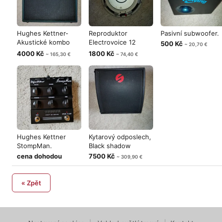
Hughes Kettner-
Reproduktor
Pasivní subwoofer.
Akustické kombo
Electrovoice 12
500 Kč
~ 20,70 €
Montana.
/8Ohm.
4000 Kč
1800 Kč
~ 165,30 €
~ 74,40 €
Hughes Kettner
Kytarový odposlech,
StompMan.
Black shadow
cena dohodou
7500 Kč
~ 309,90 €
« Zpět