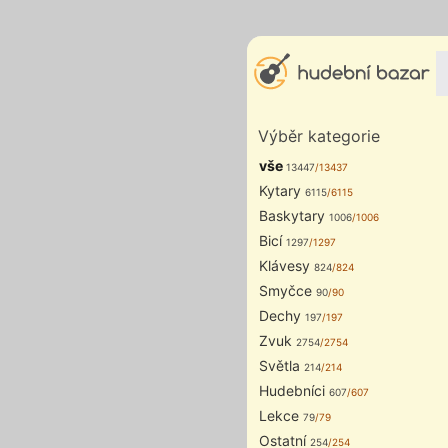
Výběr kategorie
vše
13447
/13437
Kytary
6115
/6115
Baskytary
1006
/1006
Bicí
1297
/1297
Klávesy
824
/824
Smyčce
90
/90
Dechy
197
/197
Zvuk
2754
/2754
Světla
214
/214
Hudebníci
607
/607
Lekce
79
/79
Ostatní
254
/254