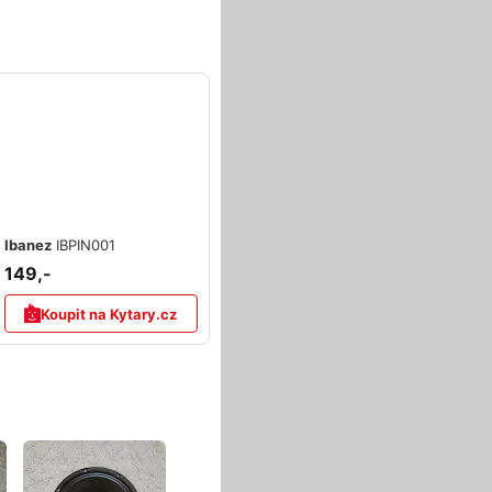
Ibanez
IBPIN001
149,-
Koupit na Kytary.cz