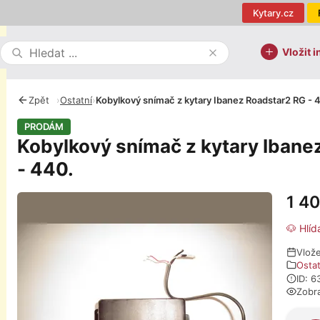
Kytary.cz
Vložit i
Zpět
›
Ostatní
›
Kobylkový snímač z kytary Ibanez Roadstar2 RG - 
PRODÁM
Kobylkový snímač z kytary Ibane
- 440.
1 4
Fotografie
🐶 Hlíd
Vlože
Ostat
ID: 
Zobr
O pro