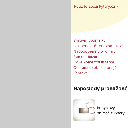
Použité zboží Kytary.cz >
Smluvní podmínky
Jak nenaletět podvodníkovi
Napodobeniny originálu
Funkce bazaru
Co je komerční inzerce
Ochrana osobních údajů
Kontakt
Naposledy prohlížené
Kobylkový
snímač z kytary
Ibanez
Roadstar2 RG