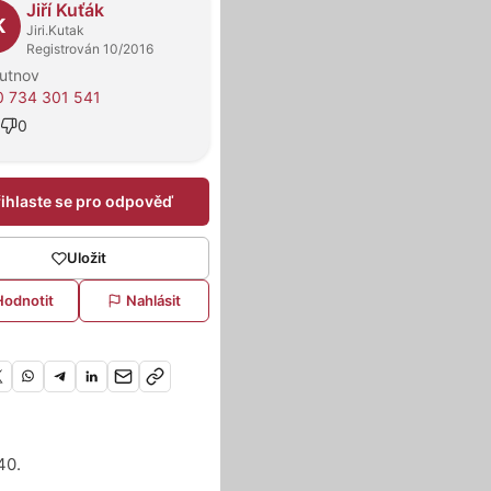
Jiří Kuťák
K
Jiri.Kutak
Registrován 10/2016
rutnov
 734 301 541
0
řihlaste se pro odpověď
Uložit
Hodnotit
Nahlásit
40.