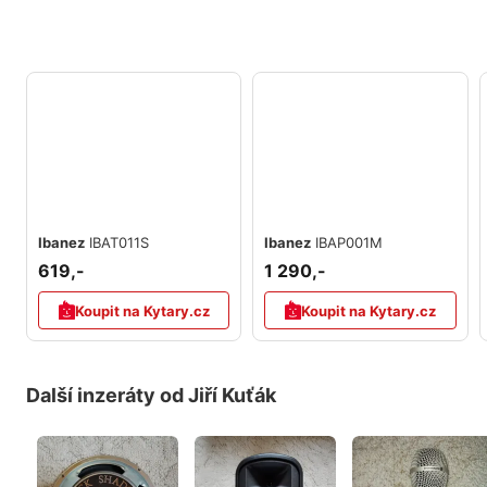
Ibanez
IBAT011S
Ibanez
IBAP001M
619,-
1 290,-
Koupit na Kytary.cz
Koupit na Kytary.cz
Další inzeráty od Jiří Kuťák