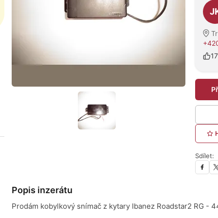
J
T
+420
17
P
Sdílet:
Popis inzerátu
Prodám kobylkový snímač z kytary Ibanez Roadstar2 RG - 4