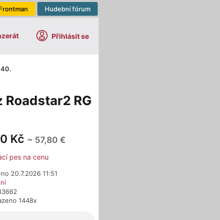
Frontman
Hudební fórum
nzerát
Přihlásit se
440.
z Roadstar2 RG
00 Kč
~ 57,80 €
ací pes na cenu
no 20.7.2026 11:51
ní
633662
azeno 1448x
dejci