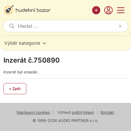
Výběr kategorie
Inzerát č.750890
Inzerát byl smazán.
« Zpět
Nastavení cookies
|
Vzhled:
světlý
tmavý
|
Kontakt
© 1999-2026 AUDIO PARTNER s.r.o.