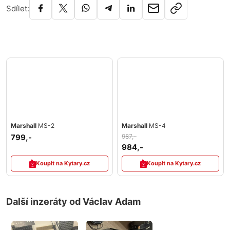
Sdílet:
Marshall
MS-2
Marshall
MS-4
799,-
987,-
984,-
Koupit na Kytary.cz
Koupit na Kytary.cz
Další inzeráty od Václav Adam