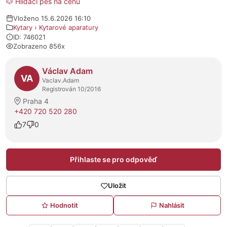
🐶 Hlídací pes na cenu
Vloženo 15.6.2026 16:10
Kytary
›
Kytarové aparatury
ID: 746021
Zobrazeno 856x
O prodejci
Václav Adam
VA
Vaclav.Adam
Registrován 10/2016
Praha 4
+420 720 520 280
7
0
Přihlaste se pro odpověď
Uložit
Hodnotit
Nahlásit