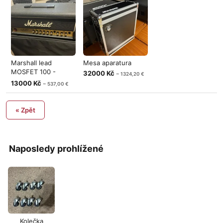
Marshall lead
Mesa aparatura
MOSFET 100 -
32000 Kč
~ 1324,20 €
zamluveno
13000 Kč
~ 537,00 €
« Zpět
Naposledy prohlížené
Kolečka