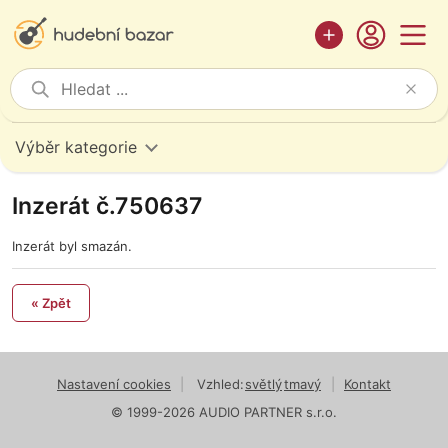
Výběr kategorie
Inzerát č.750637
Inzerát byl smazán.
« Zpět
Nastavení cookies
|
Vzhled:
světlý
tmavý
|
Kontakt
© 1999-2026 AUDIO PARTNER s.r.o.