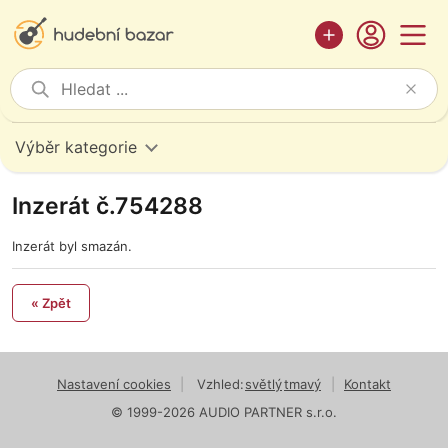
Výběr kategorie
Inzerát č.754288
Inzerát byl smazán.
« Zpět
Nastavení cookies
|
Vzhled:
světlý
tmavý
|
Kontakt
© 1999-2026 AUDIO PARTNER s.r.o.