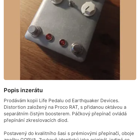
Popis inzerátu
Prodávám kopii Life Pedalu od Earthquaker Devices.
Distortion založený na Proco RAT, s přidanou oktávou a
separátním čistým boosterem. Páčkový přepínač ovládá
přepínání zkreslovacích diod.
Postavený do kvalitního šasi s prémiovými přepínači, oboje
značky GORVA. Zvukově identický jako originál, jediné co