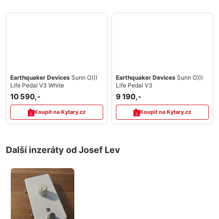
Earthquaker Devices
Sunn O)))
Earthquaker Devices
Sunn O)))
Life Pedal V3 White
Life Pedal V3
10 590,-
9 190,-
Koupit na Kytary.cz
Koupit na Kytary.cz
Další inzeráty od Josef Lev