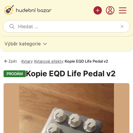
Výběr kategorie
Zpět
›
Kytary
›
Kytarové efekty
›
Kopie EQD Life Pedal v2
Kopie EQD Life Pedal v2
PRODÁM
Fotografie