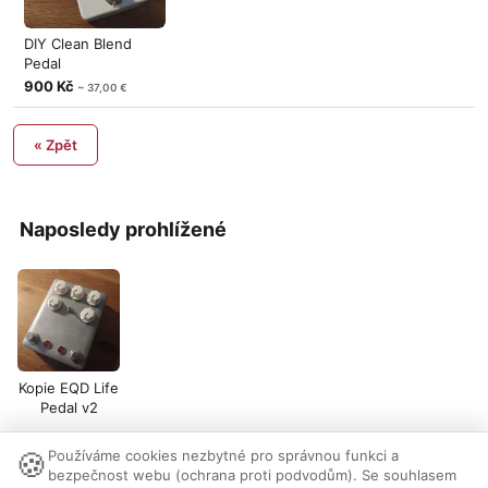
DIY Clean Blend
Pedal
900 Kč
~ 37,00 €
« Zpět
Naposledy prohlížené
Kopie EQD Life
Pedal v2
🍪
Používáme cookies nezbytné pro správnou funkci a
Nastavení cookies
|
Vzhled:
světlý
tmavý
|
Kontakt
bezpečnost webu (ochrana proti podvodům). Se souhlasem