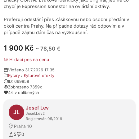
chybí je Expression konektor na ovládání oktávy.
Preferuji odeslání přes Zásilkovnu nebo osobní předání v
okolí centra Prahy. Na případné dotazy rád odpovím a v
případě zájmu dám čas na vyzkoušení.
1 900 Kč
~ 78,50 €
🐶 Hlídací pes na cenu
Vloženo 31.7.2026 17:35
Kytary
›
Kytarové efekty
ID: 669858
Zobrazeno 7359x
4× v oblíbených
O prodejci
Josef Lev
JL
Josef.Lev2
Registrován 05/2019
Praha 10
5
0