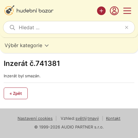
Výběr kategorie
Inzerát č.741381
Inzerát byl smazán.
« Zpět
Nastavení cookies
|
Vzhled:
světlý
tmavý
|
Kontakt
© 1999-2026 AUDIO PARTNER s.r.o.