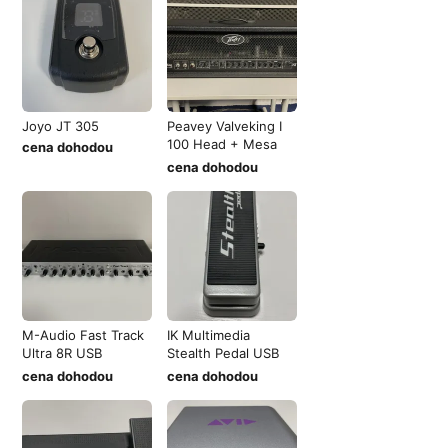
Joyo JT 305
Peavey Valveking I
100 Head + Mesa
cena dohodou
Boogie mod
cena dohodou
M-Audio Fast Track
IK Multimedia
Ultra 8R USB
Stealth Pedal USB
audio/MIDI
Audio Interfa
cena dohodou
cena dohodou