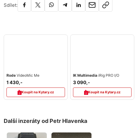
Sdílet:
Rode
VideoMic Me
IK Multimedia
iRig PRO I/O
1 430,-
3 090,-
Koupit na Kytary.cz
Koupit na Kytary.cz
Další inzeráty od Petr Hlavenka