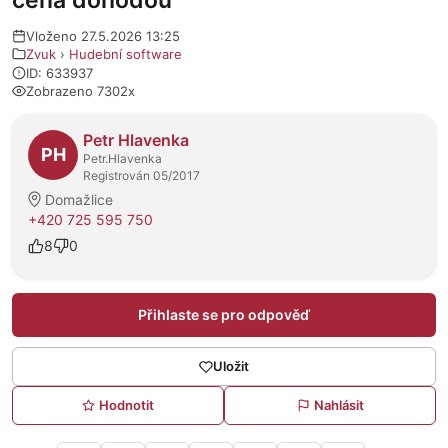
cena dohodou
Vloženo 27.5.2026 13:25
Zvuk
›
Hudební software
ID: 633937
Zobrazeno 7302x
O prodejci
Petr Hlavenka
PH
Petr.Hlavenka
Registrován 05/2017
Domažlice
+420 725 595 750
8
0
Přihlaste se pro odpověď
Uložit
Hodnotit
Nahlásit