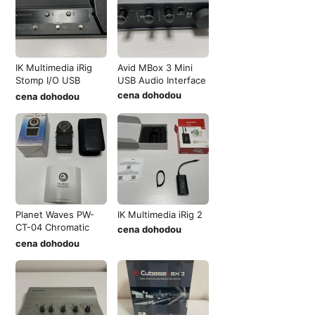
IK Multimedia iRig
Avid MBox 3 Mini
Stomp I/O USB
USB Audio Interface
pedalboard c
cena dohodou
cena dohodou
Planet Waves PW-
IK Multimedia iRig 2
CT-04 Chromatic
cena dohodou
Tuner
cena dohodou