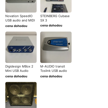
Novation SpeedIO
STEINBERG Cubase
USB audio and MIDI
SX 3
interface
cena dohodou
cena dohodou
Digidesign MBox 2
M-AUDIO transit
Mini USB Audio
Toslink USB audio
interface
interface
cena dohodou
cena dohodou