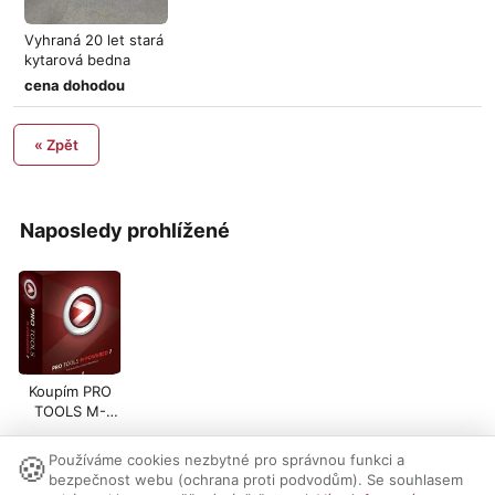
Vyhraná 20 let stará
kytarová bedna
4x12 + lo
cena dohodou
« Zpět
Naposledy prohlížené
Koupím PRO
TOOLS M-
POWERED 7
🍪
Používáme cookies nezbytné pro správnou funkci a
Nastavení cookies
|
Vzhled:
světlý
tmavý
|
Kontakt
bezpečnost webu (ochrana proti podvodům). Se souhlasem