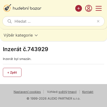
Výběr kategorie
Inzerát č.743929
Inzerát byl smazán.
« Zpět
Nastavení cookies
|
Vzhled:
světlý
tmavý
|
Kontakt
© 1999-2026 AUDIO PARTNER s.r.o.