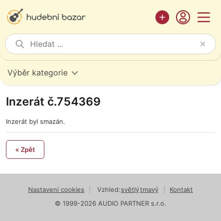
Výběr kategorie
Inzerát č.754369
Inzerát byl smazán.
« Zpět
Nastavení cookies
|
Vzhled:
světlý
tmavý
|
Kontakt
© 1999-2026 AUDIO PARTNER s.r.o.