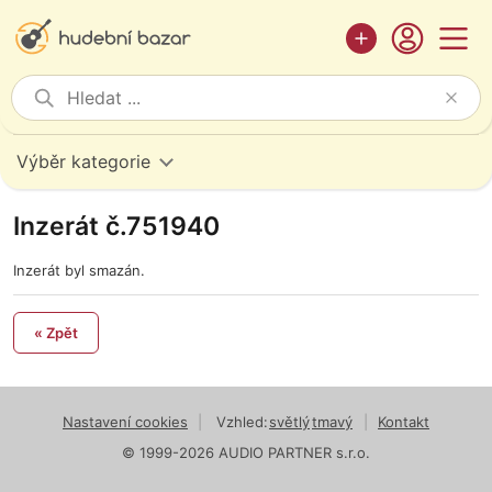
Výběr kategorie
Inzerát č.751940
Inzerát byl smazán.
« Zpět
Nastavení cookies
|
Vzhled:
světlý
tmavý
|
Kontakt
© 1999-2026 AUDIO PARTNER s.r.o.