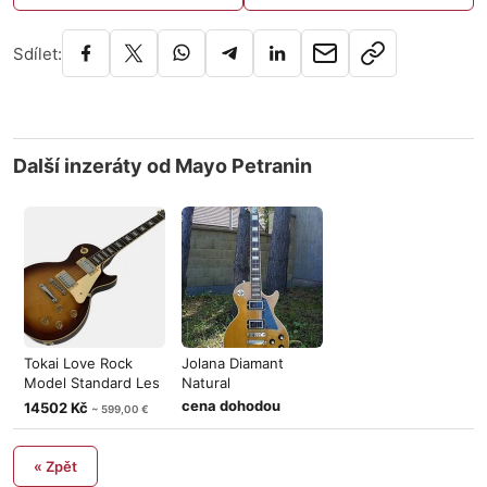
Sdílet:
Další inzeráty od Mayo Petranin
Tokai Love Rock
Jolana Diamant
Model Standard Les
Natural
Paul MiK
cena dohodou
14502 Kč
~ 599,00 €
« Zpět