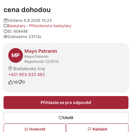
cena dohodou
Vloženo 6.8.2026 15:23
Baskytary
›
Příslušenství baskytary
ID: 604448
Zobrazeno 23113x
O prodejci
Mayo Petranin
MP
Mayo.Petranin
Registrován 12/2016
Bratislavský kraj
+421 903 932 462
16
0
Přihlaste se pro odpověď
Uložit
Hodnotit
Nahlásit