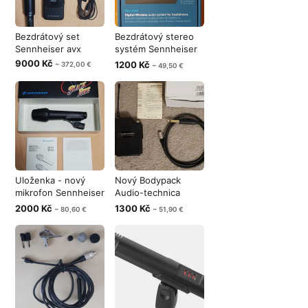
Bezdrátový set
Bezdrátový stereo
Sennheiser avx
systém Sennheiser
Flex 5000
9000 Kč
1200 Kč
~ 372,00 €
~ 49,50 €
Uloženka - nový
Nový Bodypack
mikrofon Sennheiser
Audio-technica
Black Fi
ATW-T210A
2000 Kč
1300 Kč
~ 80,60 €
~ 51,90 €