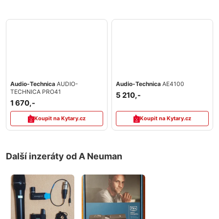
Audio-Technica
AUDIO-
Audio-Technica
AE4100
TECHNICA PRO41
5 210,-
1 670,-
Koupit na Kytary.cz
Koupit na Kytary.cz
Další inzeráty od A Neuman