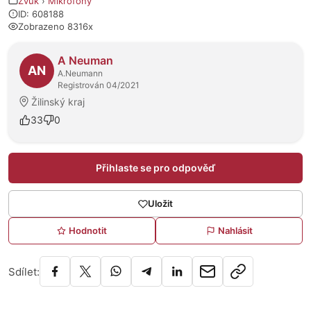
Zvuk
›
Mikrofony
ID: 608188
Zobrazeno 8316x
O prodejci
A Neuman
AN
A.Neumann
Registrován 04/2021
Žilinský kraj
33
0
Přihlaste se pro odpověď
Uložit
Hodnotit
Nahlásit
Sdílet: