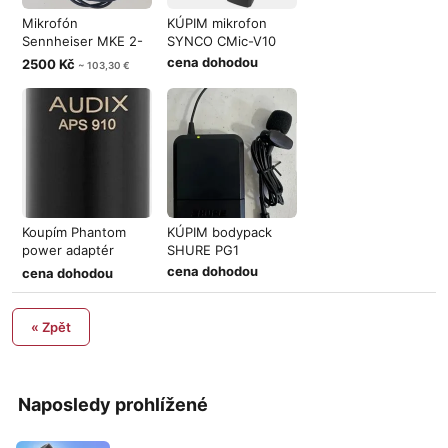
Mikrofón
KÚPIM mikrofon
Sennheiser MKE 2-
SYNCO CMic-V10
2R pre bodypack
cena dohodou
2500 Kč
~ 103,30 €
Koupím Phantom
KÚPIM bodypack
power adaptér
SHURE PG1
AUDIX APS910
cena dohodou
cena dohodou
« Zpět
Naposledy prohlížené