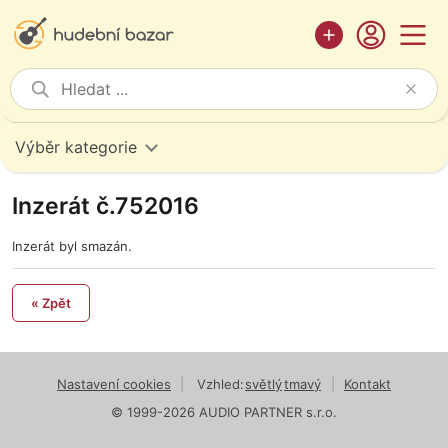
Výběr kategorie
Inzerát č.752016
Inzerát byl smazán.
« Zpět
Nastavení cookies
|
Vzhled:
světlý
tmavý
|
Kontakt
© 1999-2026 AUDIO PARTNER s.r.o.