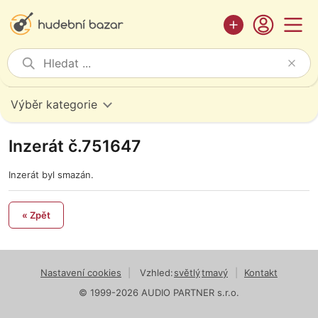
Výběr kategorie
Inzerát č.751647
Inzerát byl smazán.
« Zpět
Nastavení cookies
|
Vzhled:
světlý
tmavý
|
Kontakt
© 1999-2026 AUDIO PARTNER s.r.o.