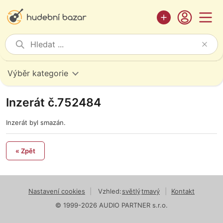
Výběr kategorie
Inzerát č.752484
Inzerát byl smazán.
« Zpět
Nastavení cookies
|
Vzhled:
světlý
tmavý
|
Kontakt
© 1999-2026 AUDIO PARTNER s.r.o.