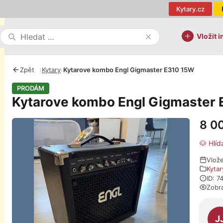
Kytary.cz
Vložit i
Zpět
›
Kytary
›
Kytarove kombo Engl Gigmaster E310 15W
PRODÁM
Kytarove kombo Engl Gigmaster
8 0
Fotografie
🐶 Hlíd
Vlož
Kytar
ID: 7
Zobr
O pro
J