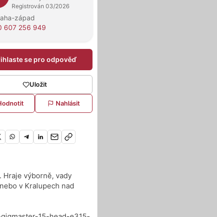
Registrován 03/2026
raha-západ
0 607 256 949
řihlaste se pro odpověď
Uložit
Hodnotit
Nahlásit
. Hraje výborně, vady
 nebo v Kralupech nad
gl-gigmaster-15-head-e315-