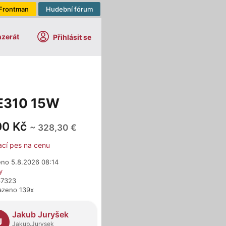
Frontman
Hudební fórum
nzerát
Přihlásit se
 E310 15W
00 Kč
~ 328,30 €
ací pes na cenu
eno 5.8.2026 08:14
y
47323
azeno 139x
dejci
Jakub Juryšek
J
Jakub.Jurysek