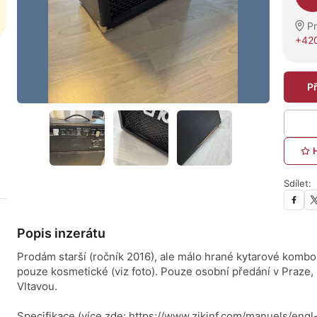
P
+42
P
Sdílet:
Popis inzerátu
Prodám starší (ročník 2016), ale málo hrané kytarové kombo
pouze kosmetické (viz foto). Pouze osobní předání v Praze,
Vltavou.
Specifikace (více zde: https://www.zikinf.com/manuels/en