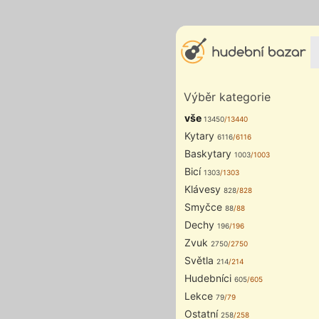
Výběr kategorie
vše
13450
/13440
Kytary
6116
/6116
Baskytary
1003
/1003
Bicí
1303
/1303
Klávesy
828
/828
Smyčce
88
/88
Dechy
196
/196
Zvuk
2750
/2750
Světla
214
/214
Hudebníci
605
/605
Lekce
79
/79
Ostatní
258
/258