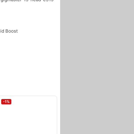
Mid Boost
-1%