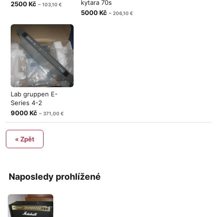
kytara 70s
2500 Kč
~ 103,10 €
5000 Kč
~ 206,10 €
Lab gruppen E-
Series 4-2
9000 Kč
~ 371,00 €
« Zpět
Naposledy prohlížené