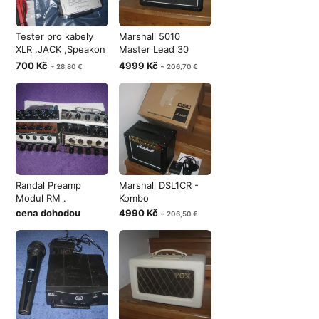
Tester pro kabely
Marshall 5010
XLR .JACK ,Speakon
Master Lead 30
a dalš
kombo 80s
700 Kč
4999 Kč
~ 28,80 €
~ 206,70 €
Randal Preamp
Marshall DSL1CR -
Modul RM .
Kombo
cena dohodou
4990 Kč
~ 206,50 €