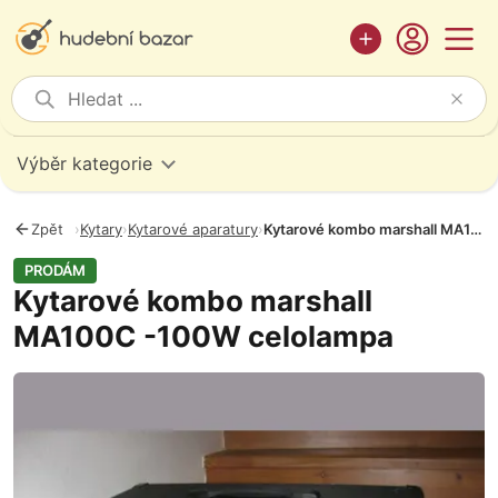
Výběr kategorie
Zpět
›
Kytary
›
Kytarové aparatury
›
Kytarové kombo marshall MA100C -100W celolampa
PRODÁM
Kytarové kombo marshall
MA100C -100W celolampa
Fotografie