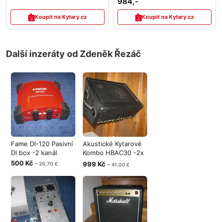
984,-
Koupit na Kytary.cz
Koupit na Kytary.cz
Další inzeráty od Zdeněk Řezáč
Fame DI-120 Pasivní
Akustické Kytarové
DI box -2 kanál
Kombo HBAC30 -2x
vstup
500 Kč
999 Kč
~ 20,70 €
~ 41,00 €