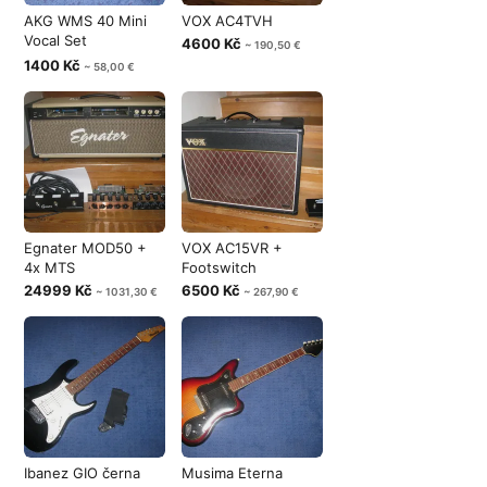
AKG WMS 40 Mini
VOX AC4TVH
Vocal Set
4600 Kč
~ 190,50 €
863.100mhz
1400 Kč
~ 58,00 €
Egnater MOD50 +
VOX AC15VR +
4x MTS
Footswitch
24999 Kč
6500 Kč
~ 1031,30 €
~ 267,90 €
Ibanez GIO černa
Musima Eterna