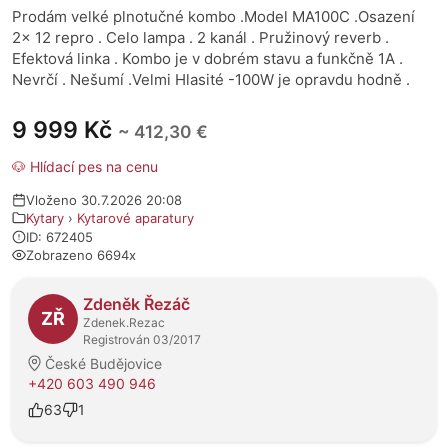
Prodám velké plnotučné kombo .Model MA100C .Osazení
2x 12 repro . Celo lampa . 2 kanál . Pružinový reverb .
Efektová linka . Kombo je v dobrém stavu a funkčně 1A .
Nevrčí . Nešumí .Velmi Hlasité -100W je opravdu hodně .
9 999 Kč
~ 412,30 €
🐶 Hlídací pes na cenu
Vloženo 30.7.2026 20:08
Kytary
›
Kytarové aparatury
ID: 672405
Zobrazeno 6694x
O prodejci
Zdeněk Řezáč
ZŘ
Zdenek.Rezac
Registrován 03/2017
České Budějovice
+420 603 490 946
63
1