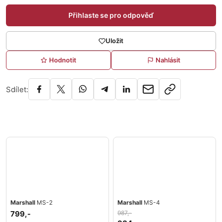
Přihlaste se pro odpověď
Uložit
Hodnotit
Nahlásit
Sdílet:
Marshall
MS-2
Marshall
MS-4
799,-
987,-