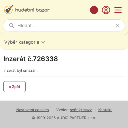
Výběr kategorie
Inzerát č.726338
Inzerát byl smazán.
« Zpět
Nastavení cookies
|
Vzhled:
světlý
tmavý
|
Kontakt
© 1999-2026 AUDIO PARTNER s.r.o.