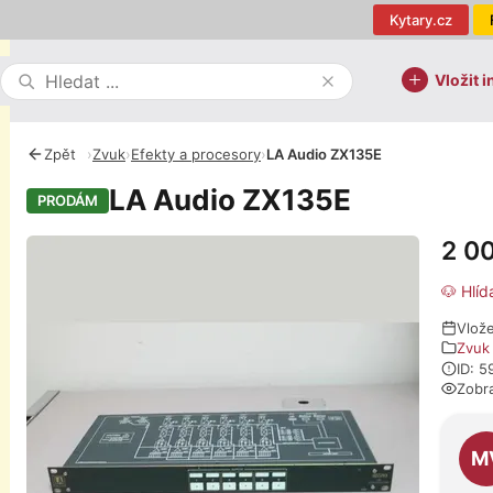
Kytary.cz
Vložit i
Zpět
›
Zvuk
›
Efekty a procesory
›
LA Audio ZX135E
LA Audio ZX135E
PRODÁM
2 0
Fotografie
🐶 Hlíd
Vlož
Zvuk
ID: 
Zobr
O pro
M