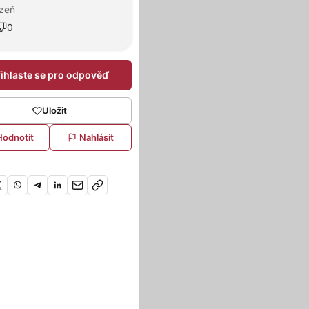
lzeň
0
řihlaste se pro odpověď
Uložit
Hodnotit
Nahlásit