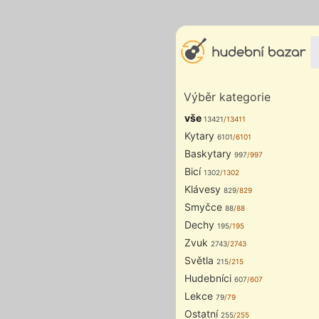
Výběr kategorie
vše
13421
/13411
Kytary
6101
/6101
Baskytary
997
/997
Bicí
1302
/1302
Klávesy
829
/829
Smyčce
88
/88
Dechy
195
/195
Zvuk
2743
/2743
Světla
215
/215
Hudebníci
607
/607
Lekce
79
/79
Ostatní
255
/255