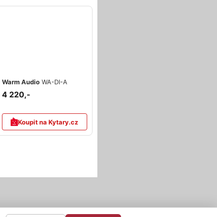
Warm Audio
WA-DI-A
4 220,-
Koupit na Kytary.cz