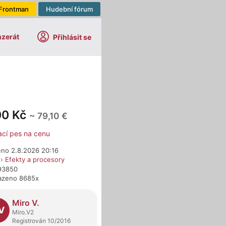
Frontman
Hudební fórum
nzerát
Přihlásit se
00 Kč
~ 79,10 €
ací pes na cenu
eno 2.8.2026 20:16
›
Efekty a procesory
593850
azeno 8685x
dejci
Miro V.
V
Miro.V2
Registrován 10/2016