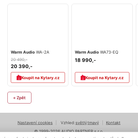
Warm Audio
WA-2A
Warm Audio
WA73-EQ
20 490,-
18 990,-
20 390,-
Koupit na Kytary.cz
Koupit na Kytary.cz
« Zpět
Nastavení cookies
|
Vzhled:
světlý
tmavý
|
Kontakt
© 1999-2026 AUDIO PARTNER s.r.o.