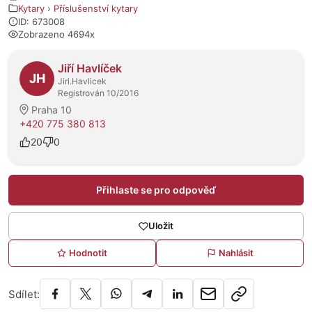
Kytary
›
Příslušenství kytary
ID: 673008
Zobrazeno 4694x
O prodejci
Jiří Havlíček
JH
Jiri.Havlicek
Registrován 10/2016
Praha 10
+420 775 380 813
20
0
Přihlaste se pro odpověď
Uložit
Hodnotit
Nahlásit
Sdílet: