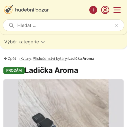
Výběr kategorie
Zpět
›
Kytary
›
Příslušenství kytary
›
Ladička Aroma
Ladička Aroma
PRODÁM
Fotografie