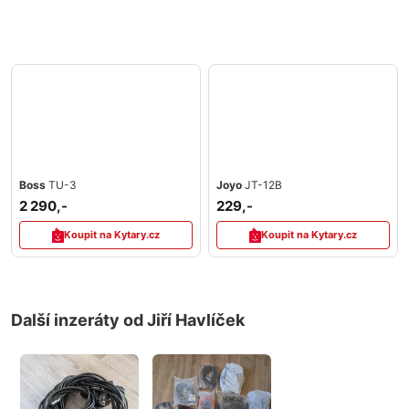
Boss
TU-3
Joyo
JT-12B
2 290,-
229,-
Koupit na Kytary.cz
Koupit na Kytary.cz
Další inzeráty od Jiří Havlíček