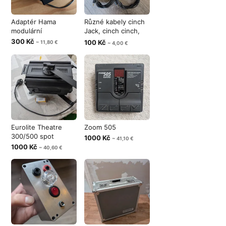
Adaptér Hama
Různé kabely cinch
modulární
Jack, cinch cinch,
Jack pr
300 Kč
100 Kč
~ 11,80 €
~ 4,00 €
Eurolite Theatre
Zoom 505
300/500 spot
1000 Kč
~ 41,10 €
1000 Kč
~ 40,60 €