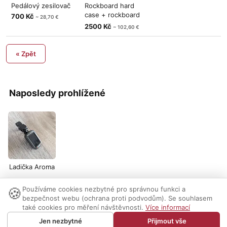
Pedálový zesilovač
Rockboard hard
case + rockboard
700 Kč
~ 28,70 €
pedalboard
2500 Kč
~ 102,60 €
« Zpět
Naposledy prohlížené
Ladička Aroma
🍪
Používáme cookies nezbytné pro správnou funkci a
Nastavení cookies
|
Vzhled:
světlý
tmavý
|
Kontakt
bezpečnost webu (ochrana proti podvodům). Se souhlasem
také cookies pro měření návštěvnosti.
Více informací
© 1999-2026 AUDIO PARTNER s.r.o.
Jen nezbytné
Přijmout vše