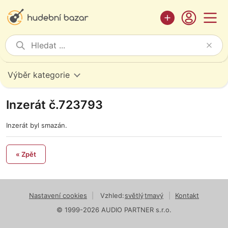
Výběr kategorie
Inzerát č.723793
Inzerát byl smazán.
« Zpět
Nastavení cookies
|
Vzhled:
světlý
tmavý
|
Kontakt
© 1999-2026 AUDIO PARTNER s.r.o.