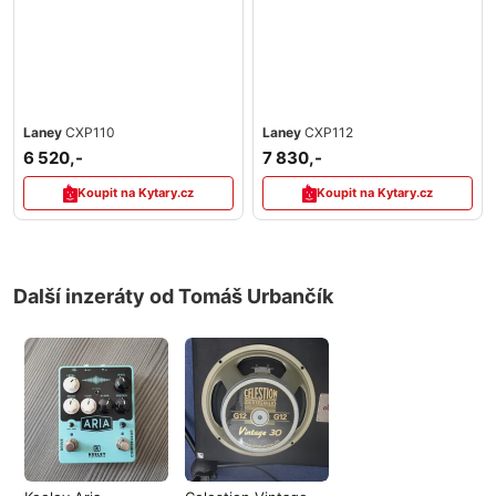
Laney
CXP110
Laney
CXP112
6 520,-
7 830,-
Koupit na Kytary.cz
Koupit na Kytary.cz
Další inzeráty od Tomáš Urbančík