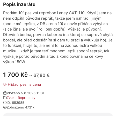
Popis inzerátu
Prodám 10" pasivní reprobox Laney CXT-110. Kdysi jsem na
něm odpálil původní reprák, takže jsem nahradil jiným
(podle mě lepším, z DB arena 10) a navíc přidána výhybka
(sice čína, ale svojí roli plní dobře). Výškáč je původní.
Dřevěná bedna, povrch koberec (na kterej se suprově chytá
bordel, ale před odesláním si dám tu práci a vyluxuju ho). Je
to funkční, hraje to, ale není to na žádnou extra velkou
muziku. I když je tam teď mnohem lepší spodní reprák, tak
výška je pořád původní a tudíž koncipovaná na celkový
výkon 150W.
1 700 Kč
~ 67,80 €
🐶 Hlídací pes na cenu
Vloženo 5.8.2026 11:31
Zvuk
›
Reproboxy
ID: 653985
Zobrazeno 4731x