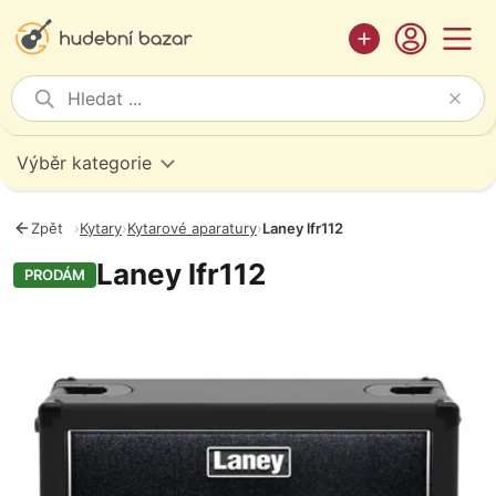
Výběr kategorie
Zpět
›
Kytary
›
Kytarové aparatury
›
Laney lfr112
Laney lfr112
PRODÁM
Fotografie