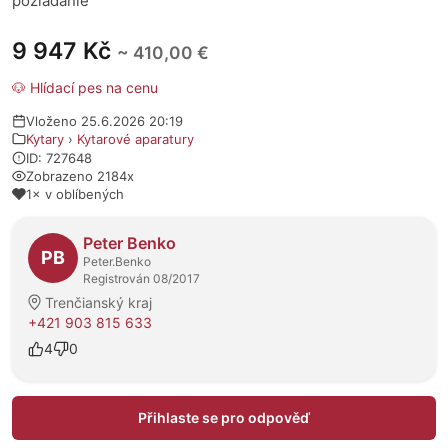
poziadanie
9 947 Kč
~ 410,00 €
🐶 Hlídací pes na cenu
Vloženo 25.6.2026 20:19
Kytary
›
Kytarové aparatury
ID: 727648
Zobrazeno 2184x
1× v oblíbených
O prodejci
Peter Benko
PB
Peter.Benko
Registrován 08/2017
Trenčianský kraj
+421 903 815 633
4
0
Přihlaste se pro odpověď