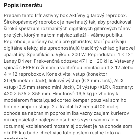
Popis inzerátu
Predam tento frfr aktivny box Aktívny gitarový reprobox.
Širokopásmový reprobox je navrhnutý tak, aby produkoval
široké spektrum rozmanitých digitálnych gitarových tónov
pre tých, ktorým na tom najviac záleží - vášmu publiku.
Reprobox je určený najmä pre gitaristov, ktorí používajú
digitálne efekty, ale uprednostňujú tradičný vzhľad gitarovej
aparatúry. Špecifikácia: Výkon: 200 W. Reproduktor: 1 x 12''
Laney Driver. Frekvenčná odozva: 47 Hz - 20 kHz. Vstavaný
spínač s FRFR režimom a voliteľnou emuláciou 1 x 12 alebo
4 x 12 reproboxov. Konektivita: vstup (konektor
XLR/konektor Jack), linkový výstup (6,3 mm Jack), AUX
vstup (3,5 mm stereo mini Jack), DI výstup (XLR). Rozmery:
420 x 575 x 355 mm. Hmotnosť: 19,5 kg je vhodny k
modelerom fractal,quad cortex,kemper pouzival som ho
hotone ampero stage 2 a fractal fx2 cena 410€ malej
dohode sa nebranim poprosim iba vazny zaujem kurierov
mi neposielajte najlepsie osobne s vyskusanim ale v
rozumnej vzdialenosti mozem aj doviest je na dohode som
okr.PE kto bude chcet viac foto poslem realne foto na