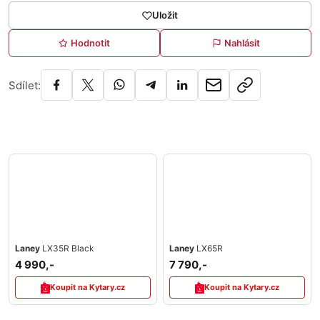
Uložit
Hodnotit
Nahlásit
Sdílet:
Laney
LX35R Black
Laney
LX65R
4 990,-
7 790,-
Koupit na Kytary.cz
Koupit na Kytary.cz