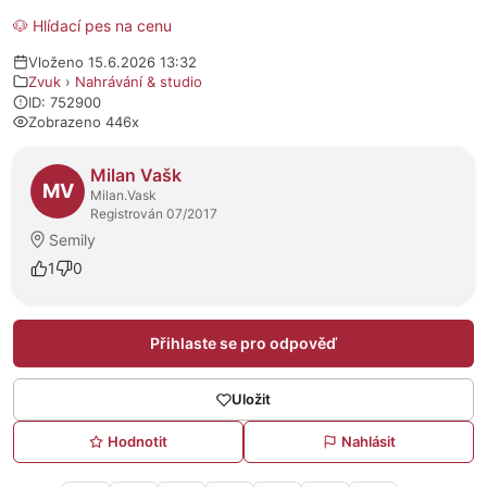
🐶 Hlídací pes na cenu
Vloženo 15.6.2026 13:32
Zvuk
›
Nahrávání & studio
ID: 752900
Zobrazeno 446x
O prodejci
Milan Vašk
MV
Milan.Vask
Registrován 07/2017
Semily
1
0
Přihlaste se pro odpověď
Uložit
Hodnotit
Nahlásit