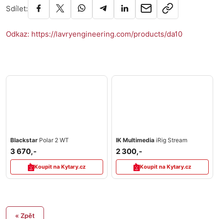
Sdílet:
Odkaz: https://lavryengineering.com/products/da10
Blackstar
Polar 2 WT
IK Multimedia
iRig Stream
3 670,-
2 300,-
Koupit na Kytary.cz
Koupit na Kytary.cz
« Zpět