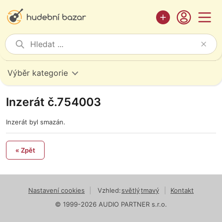
Výběr kategorie
Inzerát č.754003
Inzerát byl smazán.
« Zpět
Nastavení cookies
|
Vzhled:
světlý
tmavý
|
Kontakt
© 1999-2026 AUDIO PARTNER s.r.o.