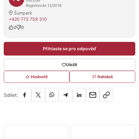
Sss.Ddd
Registrován 12/2016
Šumperk
+420 773 759 310
2
0
Přihlaste se pro odpověď
Uložit
Hodnotit
Nahlásit
Sdílet: