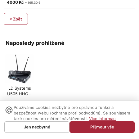
4000 Kč
~ 165,30 €
« Zpět
Naposledy prohlížené
LD Systems
U505 HHC +
U500 DC
🍪
Používáme cookies nezbytné pro správnou funkci a
Nastavení cookies
|
Vzhled:
světlý
tmavý
|
Kontakt
bezpečnost webu (ochrana proti podvodům). Se souhlasem
také cookies pro měření návštěvnosti.
Více informací
© 1999-2026 AUDIO PARTNER s.r.o.
Jen nezbytné
Přijmout vše