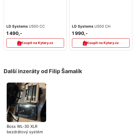
LD Systems
U500 CC
LD Systems
U500 CH
1 490,-
1 990,-
Koupit na Kytary.cz
Koupit na Kytary.cz
Další inzeráty od Filip Šamalík
Boss WL-30 XLR
bezdrátový systém