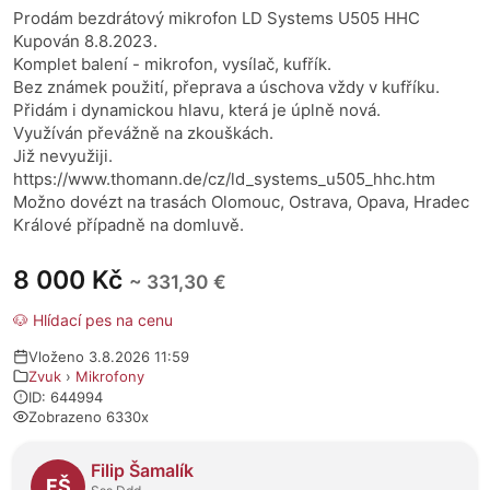
Prodám bezdrátový mikrofon LD Systems U505 HHC
Kupován 8.8.2023.
Komplet balení - mikrofon, vysílač, kufřík.
Bez známek použití, přeprava a úschova vždy v kufříku.
Přidám i dynamickou hlavu, která je úplně nová.
Využíván převážně na zkouškách.
Již nevyužiji.
https://www.thomann.de/cz/ld_systems_u505_hhc.htm
Možno dovézt na trasách Olomouc, Ostrava, Opava, Hradec
Králové případně na domluvě.
8 000 Kč
~ 331,30 €
🐶 Hlídací pes na cenu
Vloženo 3.8.2026 11:59
Zvuk
›
Mikrofony
ID: 644994
Zobrazeno 6330x
O prodejci
Filip Šamalík
FŠ