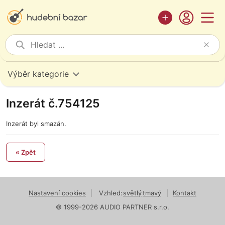
Výběr kategorie
Inzerát č.754125
Inzerát byl smazán.
« Zpět
Nastavení cookies
|
Vzhled:
světlý
tmavý
|
Kontakt
© 1999-2026 AUDIO PARTNER s.r.o.