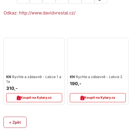
Odkaz: http://www.davidvrestal.cz/
KN
Rychle a zábavně - Lekce 1 a
KN
Rychle a zábavně - Lekce 2
1a
190,-
310,-
Koupit na Kytary.cz
Koupit na Kytary.cz
« Zpět