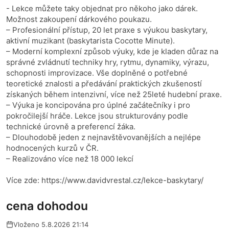
- Lekce můžete taky objednat pro někoho jako dárek.
Možnost zakoupení dárkového poukazu.
– Profesionální přístup, 20 let praxe s výukou baskytary,
aktivní muzikant (baskytarista Cocotte Minute).
– Moderní komplexní způsob výuky, kde je kladen důraz na
správné zvládnutí techniky hry, rytmu, dynamiky, výrazu,
schopnosti improvizace. Vše doplněné o potřebné
teoretické znalosti a předávání praktických zkušeností
získaných během intenzivní, více než 25leté hudební praxe.
– Výuka je koncipována pro úplné začátečníky i pro
pokročilejší hráče. Lekce jsou strukturovány podle
technické úrovně a preferencí žáka.
– Dlouhodobě jeden z nejnavštěvovanějších a nejlépe
hodnocených kurzů v ČR.
– Realizováno více než 18 000 lekcí
Více zde: https://www.davidvrestal.cz/lekce-baskytary/
cena dohodou
Vloženo 5.8.2026 21:14