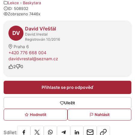
Lekce
›
Baskytara
ID: 508932
Zobrazeno 7446x
O prodejci
David Vřešťál
DV
David.Vrestal
Registrován 10/2016
Praha 6
+420 776 668 004
davidvrestal@seznam.cz
2
0
Přihlaste se pro odpověď
Uložit
Hodnotit
Nahlásit
Sdílet: