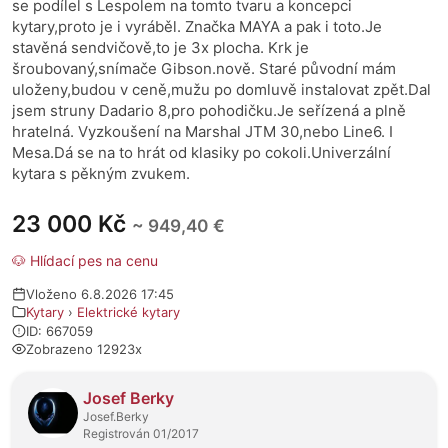
se podílel s Lespolem na tomto tvaru a koncepci
kytary,proto je i vyráběl. Značka MAYA a pak i toto.Je
stavěná sendvičově,to je 3x plocha. Krk je
šroubovaný,snímače Gibson.nově. Staré původní mám
uloženy,budou v ceně,mužu po domluvě instalovat zpět.Dal
jsem struny Dadario 8,pro pohodičku.Je seřízená a plně
hratelná. Vyzkoušení na Marshal JTM 30,nebo Line6. I
Mesa.Dá se na to hrát od klasiky po cokoli.Univerzální
kytara s pěkným zvukem.
23 000 Kč
~ 949,40 €
🐶 Hlídací pes na cenu
Vloženo 6.8.2026 17:45
Kytary
›
Elektrické kytary
ID: 667059
Zobrazeno 12923x
O prodejci
Josef Berky
Josef.Berky
Registrován 01/2017