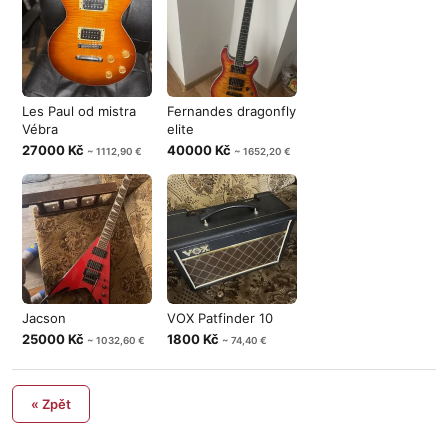
Les Paul od mistra
Fernandes dragonfly
Vébra
elite
27000 Kč
40000 Kč
~ 1112,90 €
~ 1652,20 €
Jacson
VOX Patfinder 10
25000 Kč
1800 Kč
~ 1032,60 €
~ 74,40 €
« Zpět