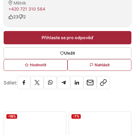
Mělník
+420 721 310 564
23
2
Přihlaste se pro odpověď
Uložit
Hodnotit
Nahlásit
Sdílet:
-18%
-7%