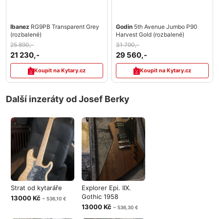
Ibanez
RG9PB Transparent Grey
Godin
5th Avenue Jumbo P90
(rozbalené)
Harvest Gold (rozbalené)
25 890,-
31 790,-
21 230,-
29 560,-
Koupit na Kytary.cz
Koupit na Kytary.cz
Další inzeráty od Josef Berky
Strat od kytaráře
Explorer Epi. IIX.
Gothic 1958
13000 Kč
~ 536,10 €
13000 Kč
~ 536,30 €