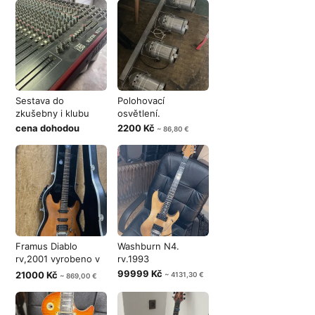
Sestava do
Polohovací
zkušebny i klubu
osvětlení.
cena dohodou
2200 Kč
~ 86,80 €
Framus Diablo
Washburn N4.
rv,2001 vyrobeno v
rv.1993
SRN
99999 Kč
21000 Kč
~ 4131,30 €
~ 869,00 €