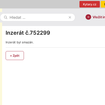
Kytary.cz
Vložit i
Inzerát č.752299
Inzerát byl smazán.
« Zpět