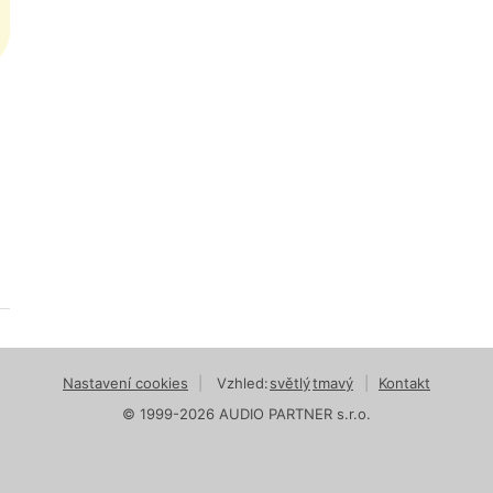
Nastavení cookies
|
Vzhled:
světlý
tmavý
|
Kontakt
© 1999-2026 AUDIO PARTNER s.r.o.