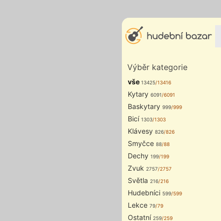
Výběr kategorie
vše
13425
/13416
Kytary
6091
/6091
Baskytary
999
/999
Bicí
1303
/1303
Klávesy
826
/826
Smyčce
88
/88
Dechy
199
/199
Zvuk
2757
/2757
Světla
216
/216
Hudebníci
599
/599
Lekce
79
/79
Ostatní
259
/259