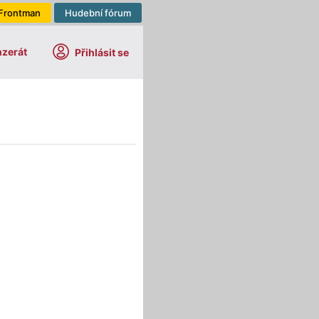
Frontman
Hudební fórum
nzerát
Přihlásit se