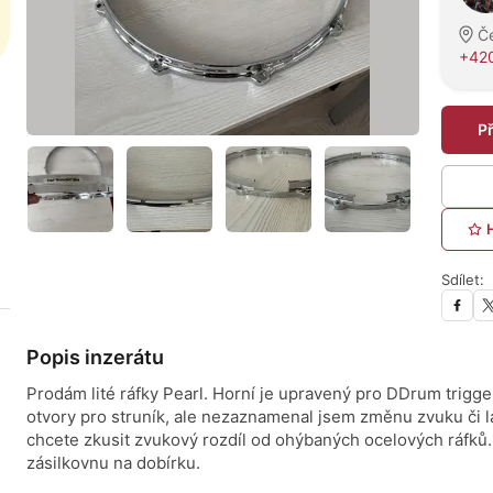
Č
+420
P
Sdílet:
Popis inzerátu
Prodám lité ráfky Pearl. Horní je upravený pro DDrum trigge
otvory pro struník, ale nezaznamenal jsem změnu zvuku či l
chcete zkusit zvukový rozdíl od ohýbaných ocelových ráfků
zásilkovnu na dobírku.