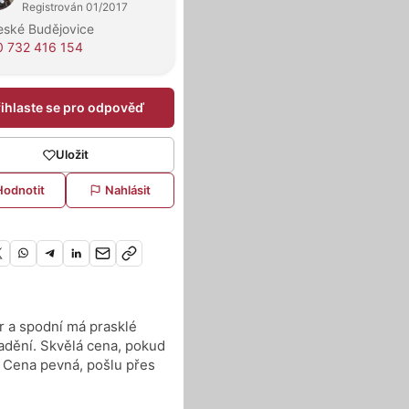
Registrován 01/2017
eské Budějovice
 732 416 154
řihlaste se pro odpověď
Uložit
Hodnotit
Nahlásit
r a spodní má prasklé
adění. Skvělá cena, pokud
. Cena pevná, pošlu přes