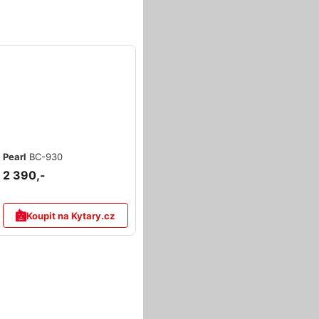
Pearl
BC-930
2 390,-
Koupit na Kytary.cz