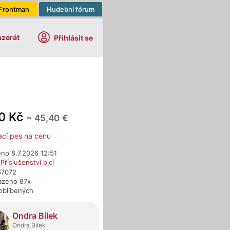
Frontman
Hudební fórum
nzerát
Přihlásit se
00 Kč
~ 45,40 €
ací pes na cenu
no 8.7.2026 12:51
›
Příslušenství bicí
67072
azeno 87x
oblíbených
dejci
Ondra Bílek
Ondra.Bilek