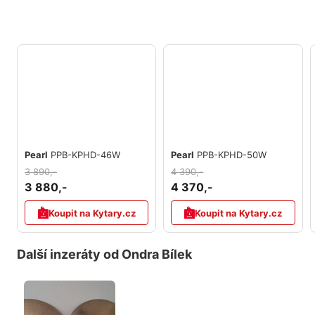
Pearl
PPB-KPHD-46W
Pearl
PPB-KPHD-50W
3 890,-
4 390,-
3 880,-
4 370,-
Koupit na Kytary.cz
Koupit na Kytary.cz
Další inzeráty od Ondra Bílek