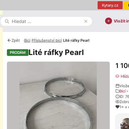
Kytary.cz
Vložit i
Zpět
›
Bicí
›
Příslušenství bicí
›
Lité ráfky Pearl
Lité ráfky Pearl
PRODÁM
1 1
Fotografie
🐶 Hlíd
Vlože
Bicí
ID: 7
Zobr
1× v 
O pro