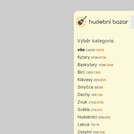
Výběr kategorie
vše
13429
/13419
Kytary
6106
/6106
Baskytary
1006
/1006
Bicí
1300
/1300
Klávesy
825
/825
Smyčce
88
/88
Dechy
195
/195
Zvuk
2743
/2743
Světla
215
/215
Hudebníci
606
/606
Lekce
79
/79
Ostatní
256
/256