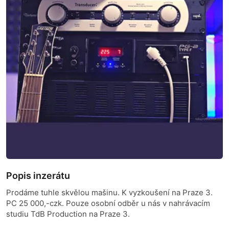
Popis inzerátu
Prodáme tuhle skvělou mašinu. K vyzkoušení na Praze 3.
PC 25 000,-czk. Pouze osobní odběr u nás v nahrávacím
studiu TdB Production na Praze 3.