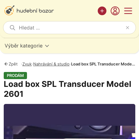
Výběr kategorie
Zpět
›
Zvuk
›
Nahrávání & studio
›
Load box SPL Transducer Model 2601
PRODÁM
Load box SPL Transducer Model
2601
Fotografie