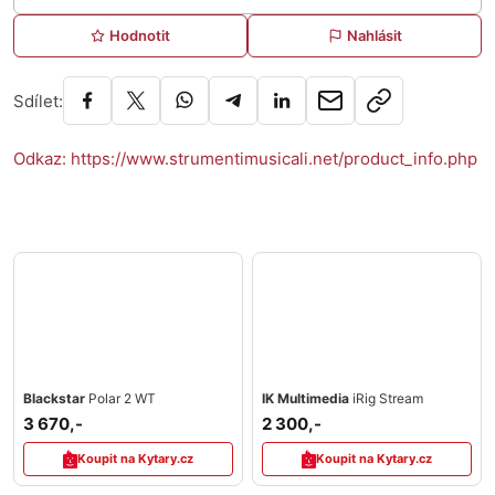
Hodnotit
Nahlásit
Sdílet:
Odkaz: https://www.strumentimusicali.net/product_info.php
Blackstar
Polar 2 WT
IK Multimedia
iRig Stream
3 670,-
2 300,-
Koupit na Kytary.cz
Koupit na Kytary.cz