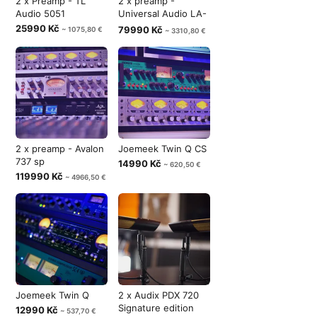
2 x Preamp - TL
2 x preamp -
Audio 5051
Universal Audio LA-
610 mk-II
25990 Kč
79990 Kč
~ 1075,80 €
~ 3310,80 €
2 x preamp - Avalon
Joemeek Twin Q CS
737 sp
14990 Kč
~ 620,50 €
119990 Kč
~ 4966,50 €
Joemeek Twin Q
2 x Audix PDX 720
Signature edition
12990 Kč
~ 537,70 €