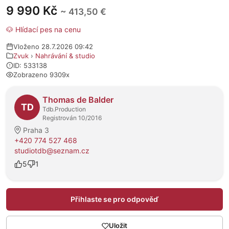
9 990 Kč
~ 413,50 €
🐶 Hlídací pes na cenu
Vloženo 28.7.2026 09:42
Zvuk
›
Nahrávání & studio
ID: 533138
Zobrazeno 9309x
O prodejci
Thomas de Balder
TD
Tdb.Production
Registrován 10/2016
Praha 3
+420 774 527 468
studiotdb@seznam.cz
5
1
Přihlaste se pro odpověď
Uložit