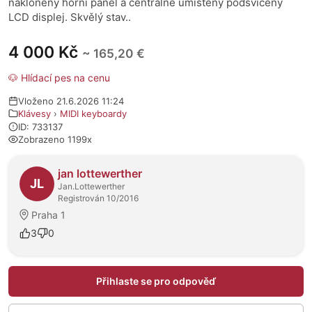
nakloněný horní panel a centrálně umístěný podsvícený
LCD displej. Skvělý stav..
4 000 Kč
~ 165,20 €
🐶 Hlídací pes na cenu
Vloženo 21.6.2026 11:24
Klávesy
›
MIDI keyboardy
ID: 733137
Zobrazeno 1199x
O prodejci
jan lottewerther
JL
Jan.Lottewerther
Registrován 10/2016
Praha 1
3
0
Přihlaste se pro odpověď