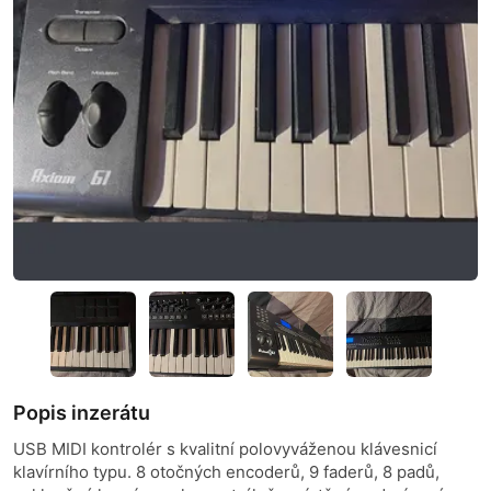
Popis inzerátu
USB MIDI kontrolér s kvalitní polovyváženou klávesnicí
klavírního typu. 8 otočných encoderů, 9 faderů, 8 padů,