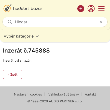
Výběr kategorie
Inzerát č.745888
Inzerát byl smazán.
« Zpět
Nastavení cookies
|
Vzhled:
světlý
tmavý
|
Kontakt
© 1999-2026 AUDIO PARTNER s.r.o.