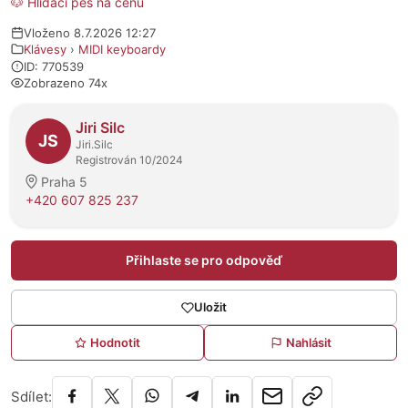
🐶 Hlídací pes na cenu
Vloženo 8.7.2026 12:27
Klávesy
›
MIDI keyboardy
ID: 770539
Zobrazeno 74x
O prodejci
Jiri Silc
JS
Jiri.Silc
Registrován 10/2024
Praha 5
+420 607 825 237
Přihlaste se pro odpověď
Uložit
Hodnotit
Nahlásit
Sdílet: