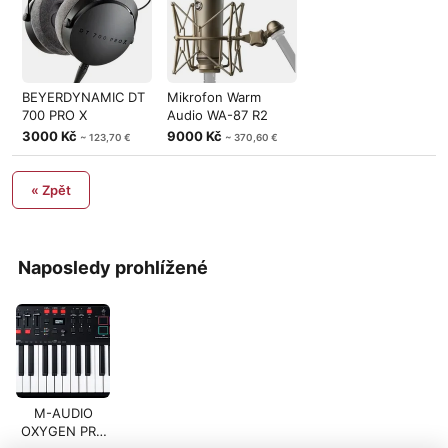
BEYERDYNAMIC DT
Mikrofon Warm
700 PRO X
Audio WA-87 R2
3000 Kč
9000 Kč
~ 123,70 €
~ 370,60 €
« Zpět
Naposledy prohlížené
M-AUDIO
OXYGEN PRO