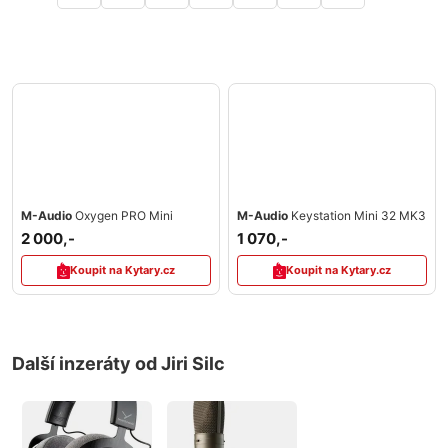
M-Audio
Oxygen PRO Mini
M-Audio
Keystation Mini 32 MK3
2 000,-
1 070,-
Koupit na Kytary.cz
Koupit na Kytary.cz
Další inzeráty od Jiri Silc