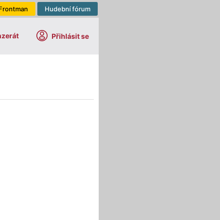
Frontman
Hudební fórum
nzerát
Přihlásit se