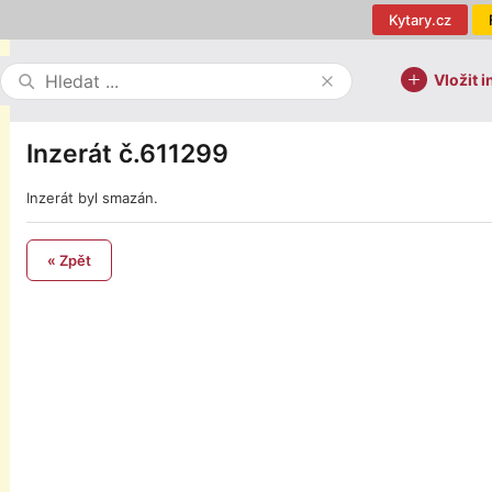
Kytary.cz
Vložit i
Inzerát č.611299
Inzerát byl smazán.
« Zpět