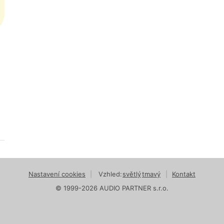
Nastavení cookies
|
Vzhled:
světlý
tmavý
|
Kontakt
© 1999-2026 AUDIO PARTNER s.r.o.