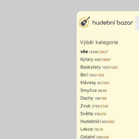
Výběr kategorie
vše
13436
/13427
Kytary
6097
/6097
Baskytary
1002
/1002
Bicí
1302
/1302
Klávesy
827
/827
Smyčce
88
/88
Dechy
199
/199
Zvuk
2758
/2758
Světla
216
/216
Hudebníci
600
/600
Lekce
79
/79
Ostatní
259
/259